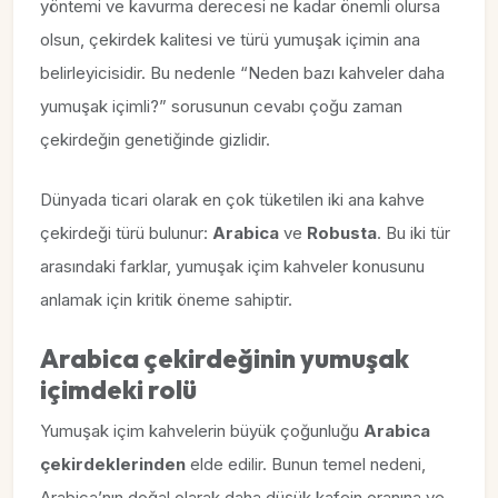
yöntemi ve kavurma derecesi ne kadar önemli olursa
olsun, çekirdek kalitesi ve türü yumuşak içimin ana
belirleyicisidir. Bu nedenle “Neden bazı kahveler daha
yumuşak içimli?” sorusunun cevabı çoğu zaman
çekirdeğin genetiğinde gizlidir.
Dünyada ticari olarak en çok tüketilen iki ana kahve
çekirdeği türü bulunur:
Arabica
ve
Robusta
. Bu iki tür
arasındaki farklar, yumuşak içim kahveler konusunu
anlamak için kritik öneme sahiptir.
Arabica çekirdeğinin yumuşak
içimdeki rolü
Yumuşak içim kahvelerin büyük çoğunluğu
Arabica
çekirdeklerinden
elde edilir. Bunun temel nedeni,
Arabica’nın doğal olarak daha düşük kafein oranına ve