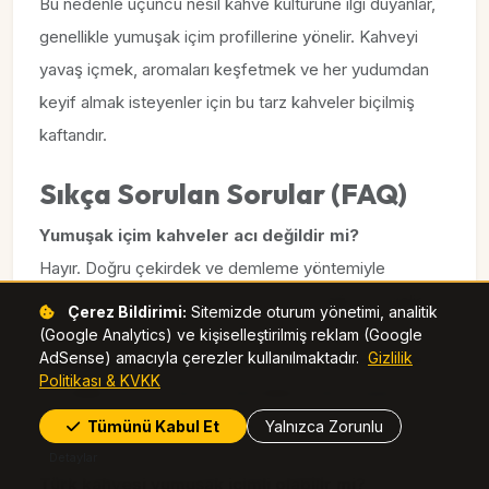
Bu nedenle üçüncü nesil kahve kültürüne ilgi duyanlar,
genellikle yumuşak içim profillerine yönelir. Kahveyi
yavaş içmek, aromaları keşfetmek ve her yudumdan
keyif almak isteyenler için bu tarz kahveler biçilmiş
kaftandır.
Sıkça Sorulan Sorular (FAQ)
Yumuşak içim kahveler acı değildir mi?
Hayır. Doğru çekirdek ve demleme yöntemiyle
hazırlanan yumuşak içim kahveler acı değil, dengelidir.
Çerez Bildirimi:
Sitemizde oturum yönetimi, analitik
(Google Analytics) ve kişiselleştirilmiş reklam (Google
AdSense) amacıyla çerezler kullanılmaktadır.
Gizlilik
Yumuşak içim kahveler daha az kafein mi içerir?
Politikası & KVKK
Genellikle evet. Arabica çekirdekleri daha düşük kafein
içerdiği için yumuşak içim daha yaygındır.
Tümünü Kabul Et
Yalnızca Zorunlu
Detaylar
Türk kahvesi yumuşak içimli olabilir mi?