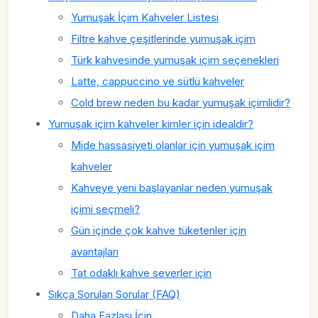
Yumuşak İçim Kahveler Listesi
Filtre kahve çeşitlerinde yumuşak içim
Türk kahvesinde yumuşak içim seçenekleri
Latte, cappuccino ve sütlü kahveler
Cold brew neden bu kadar yumuşak içimlidir?
Yumuşak içim kahveler kimler için idealdir?
Mide hassasiyeti olanlar için yumuşak içim
kahveler
Kahveye yeni başlayanlar neden yumuşak
içimi seçmeli?
Gün içinde çok kahve tüketenler için
avantajları
Tat odaklı kahve severler için
Sıkça Sorulan Sorular (FAQ)
Daha Fazlası İçin