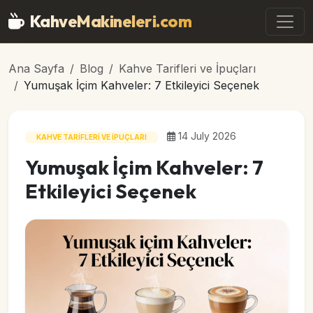
Ana içeriğe geç
KahveMakineleri
.com
Ana Sayfa
Blog
Kahve Tarifleri ve İpuçları
Yumuşak İçim Kahveler: 7 Etkileyici Seçenek
14 July 2026
KAHVE TARIFLERI VE İPUÇLARI
Yumuşak İçim Kahveler: 7
Etkileyici Seçenek