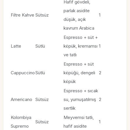
Hafif gövdeli,
parlak asidite
Filtre Kahve
Sütsüz
1
düşük, açık
kavrum Arabica
Espresso + süt +
Latte
Sütlü
köpük, kremamsı
1
ve tatlı
Espresso + süt
Cappuccino
Sütlü
köpüğü, dengeli
2 ​
köpük
Espresso + sıcak
Americano
Sütsüz
su, yumuşatılmış
2​
sertlik
Kolombiya
Meyvemsi tatlı,
Sütsüz
1​
Supremo
hafif asidite​