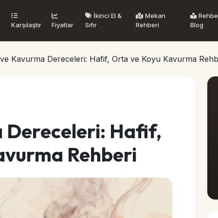
İkinci El &
Mekan
Rehbe
Karşılaştır
Fiyatlar
Sıfır
Rehberi
Blog
ve Kavurma Dereceleri: Hafif, Orta ve Koyu Kavurma Rehb
Dereceleri: Hafif,
avurma Rehberi