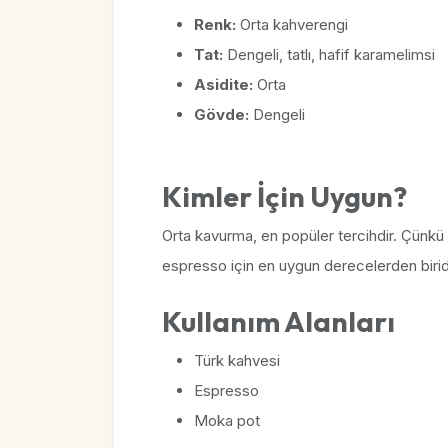
Renk:
Orta kahverengi
Tat:
Dengeli, tatlı, hafif karamelimsi
Asidite:
Orta
Gövde:
Dengeli
Kimler İçin Uygun?
Orta kavurma, en popüler tercihdir. Çünkü
espresso için en uygun derecelerden biridi
Kullanım Alanları
Türk kahvesi
Espresso
Moka pot