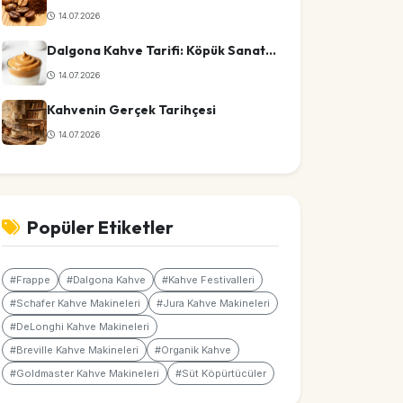
14.07.2026
Dalgona Kahve Tarifi: Köpük Sanatında Ustalık
14.07.2026
Kahvenin Gerçek Tarihçesi
14.07.2026
Popüler Etiketler
#Frappe
#Dalgona Kahve
#Kahve Festivalleri
#Schafer Kahve Makineleri
#Jura Kahve Makineleri
#DeLonghi Kahve Makineleri
#Breville Kahve Makineleri
#Organik Kahve
#Goldmaster Kahve Makineleri
#Süt Köpürtücüler