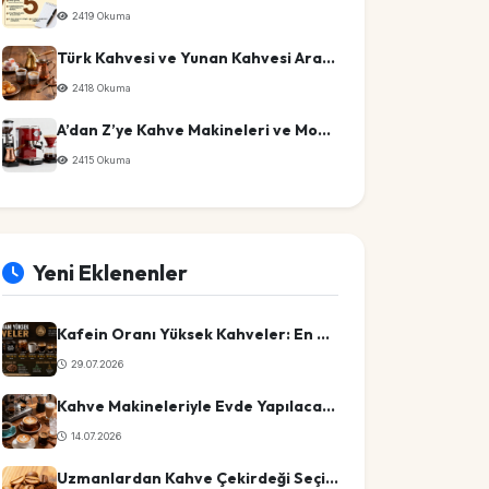
2419 Okuma
Türk Kahvesi ve Yunan Kahvesi Arasındaki Farklar
2418 Okuma
A’dan Z’ye Kahve Makineleri ve Modelleri Listesi
2415 Okuma
Yeni Eklenenler
Kafein Oranı Yüksek Kahveler: En Güçlü 10 Kahve Türü
29.07.2026
Kahve Makineleriyle Evde Yapılacak En Pratik Kahve Tarifleri
14.07.2026
Uzmanlardan Kahve Çekirdeği Seçimi