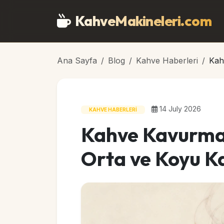
Ana içeriğe geç
KahveMakineleri
.com
Ana Sayfa
Blog
Kahve Haberleri
Kah
14 July 2026
KAHVE HABERLERI
Kahve Kavurma 
Orta ve Koyu K