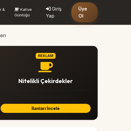
Giriş
Üye
r &
Kahve
Günlüğü
Yap
Ol
eri
REKLAM
Nitelikli Çekirdekler
En kaliteli espresso deneyimleri için nitelikli
çekirdek kahveleri keşfedin.
İlanları İncele