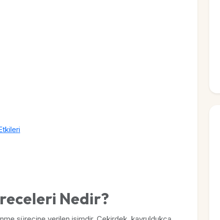
kileri
eceleri Nedir?
nme sürecine verilen isimdir. Çekirdek, kavruldukça