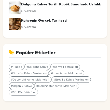
Dalgona Kahve Tarifi: Köpük Sanatında Ustalık
14.07.2026
Kahvenin Gerçek Tarihçesi
14.07.2026
Popüler Etiketler
#Frappe
#Dalgona Kahve
#Kahve Festivalleri
#Schafer Kahve Makineleri
#Jura Kahve Makineleri
#DeLonghi Kahve Makineleri
#Breville Kahve Makineleri
#Organik Kahve
#Goldmaster Kahve Makineleri
#Süt Köpürtücüler