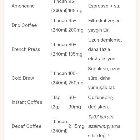
1 fincan
95-
Americano
Espresso + su.
(240ml)
165mg
1 fincan
95-
Filtre kahve; en
Drip Coffee
(240ml)
200mg
yaygın tür.
Uzun demleme,
1 fincan
80-
French Press
daha fazla
(240ml)
135mg
ekstraksiyon.
Soğuk su, uzun
1 fincan
100-
Cold Brew
süre; daha
(240ml)
250mg
yumuşak tat.
1 tsp
30-
Çözünebilir;
Instant Coffee
(2g)
90mg
değişken.
%97 kafein
1 fincan
Decaf Coffee
2-15mg
azaltılmış
, ama
(240ml)
sıfır değil!