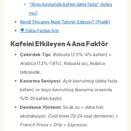
“Koyu kavrumda kafein daha fazla” doğru
mu?
Kendi Fincanını Nasıl Tahmin Edersin? (Pratik)
🎥 Daha Fazlası İçin
Kafeini Etkileyen 4 Ana Faktör
Çekirdek Tipi
:
Robusta
(2.5%-4% kafein) >
Arabica
(1.2%-1.8%). Robusta acı, Arabica
tatlı/asidik.
Kavurma Seviyesi
:
Açık kavrulmuş
(daha fazla
kafein) vs
koyu kavrulmuş
(kavurma sırasında
%15-20 kafein kaybı).
Demleme Yöntemi
: Sıcak su = daha hızlı
ekstraksiyon.
Cold brew
(12-24 saat demleme) >
French Press
>
Drip
>
Espresso
.