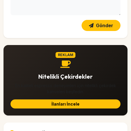
Gönder
REKLAM
Nitelikli Çekirdekler
En kaliteli espresso deneyimleri için nitelikli çekirdek
kahveleri keşfedin.
İlanları İncele