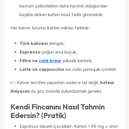
kavrum çekirdekleri daha hacimli olduğundan
kaşıkla alırken kafein biraz farklı görünebilir.
Her kahve türünün kafein miktarı farklıdır:
Türk kahvesi
dengeli,
Espresso
yoğun ama küçük,
Filtre ve
cold brew
yüksek kafeinli,
Latte ve cappuccino
ise sütlü yumuşak içimlidir.
👉 Kahve tercihini yaparken sadece tat değil,
kafein
ihtiyacını
da göz önünde bulundurmak gerekir.
Kendi Fincanını Nasıl Tahmin
Edersin? (Pratik)
Espresso tabanlı içecekler: Kafein ≈ 65 mg × shot