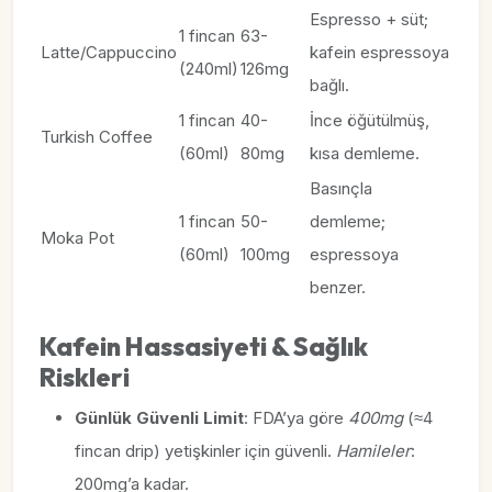
Espresso + süt;
1 fincan
63-
Latte/Cappuccino
kafein espressoya
(240ml)
126mg
bağlı.
1 fincan
40-
İnce öğütülmüş,
Turkish Coffee
(60ml)
80mg
kısa demleme.
Basınçla
1 fincan
50-
demleme;
Moka Pot
(60ml)
100mg
espressoya
benzer.
Kafein Hassasiyeti & Sağlık
Riskleri
Günlük Güvenli Limit
: FDA’ya göre
400mg
(≈4
fincan drip) yetişkinler için güvenli.
Hamileler
:
200mg’a kadar.