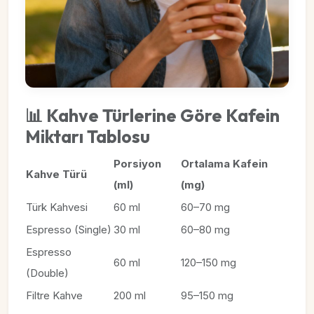
📊 Kahve Türlerine Göre Kafein
Miktarı Tablosu
Porsiyon
Ortalama Kafein
Kahve Türü
(ml)
(mg)
Türk Kahvesi
60 ml
60–70 mg
Espresso (Single)
30 ml
60–80 mg
Espresso
60 ml
120–150 mg
(Double)
Filtre Kahve
200 ml
95–150 mg