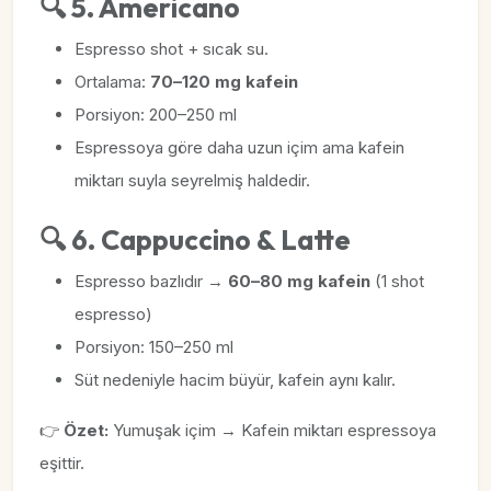
🔍 5. Americano
Espresso shot + sıcak su.
Ortalama:
70–120 mg kafein
Porsiyon: 200–250 ml
Espressoya göre daha uzun içim ama kafein
miktarı suyla seyrelmiş haldedir.
🔍 6. Cappuccino & Latte
Espresso bazlıdır →
60–80 mg kafein
(1 shot
espresso)
Porsiyon: 150–250 ml
Süt nedeniyle hacim büyür, kafein aynı kalır.
👉
Özet:
Yumuşak içim → Kafein miktarı espressoya
eşittir.