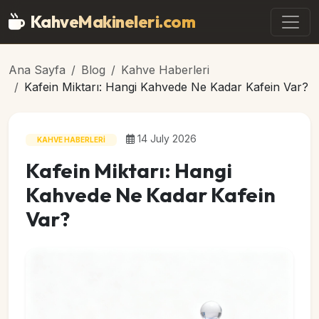
Ana içeriğe geç
KahveMakineleri
.com
Ana Sayfa
Blog
Kahve Haberleri
Kafein Miktarı: Hangi Kahvede Ne Kadar Kafein Var?
14 July 2026
KAHVE HABERLERI
Kafein Miktarı: Hangi
Kahvede Ne Kadar Kafein
Var?