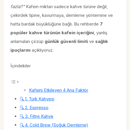
fazla?”
Kafein miktarı sadece kahve türüne değil,
çekirdek tipine, kavurmaya, demleme yöntemine ve
hatta bardak büyüklüğüne bağlı. Bu rehberde
7
popüler kahve türünün kafein içeriğini
, yanlış
anlamaları çözüp
günlük güvenli limiti
ve
sağlık
ipuçlarını
açıklıyoruz.
İçindekiler
Kafeini Etkileyen 4 Ana Faktör
🔍 1. Türk Kahvesi
🔍 2. Espresso
🔍 3. Filtre Kahve
🔍 4. Cold Brew (Soğuk Demleme)