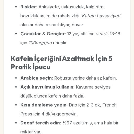
Riskler
: Anksiyete, uykusuzluk, kalp ritmi
bozuklukları, mide rahatsızlığı.
Kafein hassasiyeti
olanlar daha azına ihtiyaç duyar.
Çocuklar & Gençler
: 12 yaş altı için
sınırlı
, 13-18
için
100mg/gün
önerilir.
Kafein İçeriğini Azaltmak İçin 5
Pratik İpucu
Arabica seçin
: Robusta yerine daha az kafein.
Açık kavrulmuş kullanın
: Kavurma seviyesi
düşük olunca kafein daha fazla.
Kısa demleme yapın
: Drip için 2-3 dk, French
Press için 4 dk’yı geçmeyin.
Decaf tercih edin
: %97 azaltılmış, ama hala bir
miktar var.