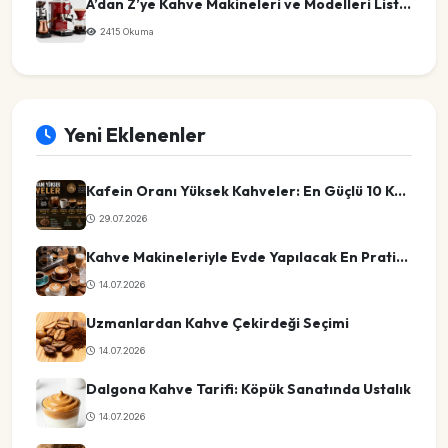
A’dan Z’ye Kahve Makineleri ve Modelleri Listesi
2415 Okuma
Yeni Eklenenler
Kafein Oranı Yüksek Kahveler: En Güçlü 10 Kahve Türü
29.07.2026
Kahve Makineleriyle Evde Yapılacak En Pratik Kahve Tarifleri
14.07.2026
Uzmanlardan Kahve Çekirdeği Seçimi
14.07.2026
Dalgona Kahve Tarifi: Köpük Sanatında Ustalık
14.07.2026