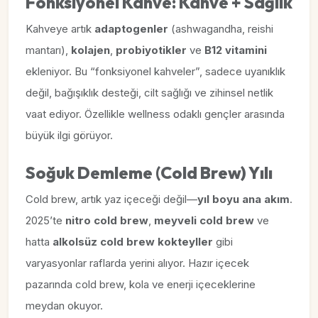
Fonksiyonel Kahve: Kahve + Sağlık
Kahveye artık
adaptogenler
(ashwagandha, reishi
mantarı),
kolajen
,
probiyotikler
ve
B12 vitamini
ekleniyor. Bu “fonksiyonel kahveler”, sadece uyanıklık
değil, bağışıklık desteği, cilt sağlığı ve zihinsel netlik
vaat ediyor. Özellikle wellness odaklı gençler arasında
büyük ilgi görüyor.
Soğuk Demleme (Cold Brew) Yılı
Cold brew, artık yaz içeceği değil—
yıl boyu ana akım
.
2025’te
nitro cold brew
,
meyveli cold brew
ve
hatta
alkolsüz cold brew kokteyller
gibi
varyasyonlar raflarda yerini alıyor. Hazır içecek
pazarında cold brew, kola ve enerji içeceklerine
meydan okuyor.