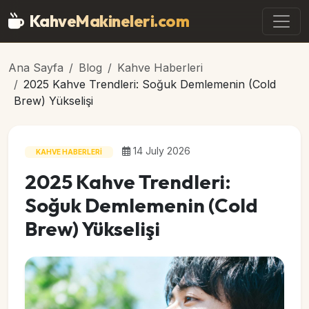
Ana içeriğe geç
KahveMakineleri
.com
Ana Sayfa
Blog
Kahve Haberleri
2025 Kahve Trendleri: Soğuk Demlemenin (Cold
Brew) Yükselişi
14 July 2026
KAHVE HABERLERI
2025 Kahve Trendleri:
Soğuk Demlemenin (Cold
Brew) Yükselişi