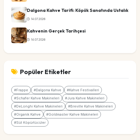
Dalgona Kahve Tarifi: Köpük Sanatında Ustalık
14.07.2026
Kahvenin Gerçek Tarihçesi
14.07.2026
Popüler Etiketler
#Frappe
#Dalgona Kahve
#Kahve Festivalleri
#Schafer Kahve Makineleri
#Jura Kahve Makineleri
#DeLonghi Kahve Makineleri
#Breville Kahve Makineleri
#Organik Kahve
#Goldmaster Kahve Makineleri
#Süt Köpürtücüler