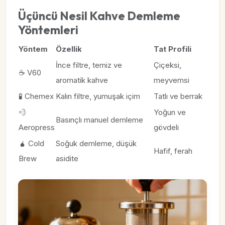
Üçüncü Nesil Kahve Demleme
Yöntemleri
Yöntem
Özellik
Tat Profili
İnce filtre, temiz ve
Çiçeksi,
☕ V60
aromatik kahve
meyvemsi
🧪 Chemex
Kalın filtre, yumuşak içim
Tatlı ve berrak
💨
Yoğun ve
Basınçlı manuel demleme
Aeropress
gövdeli
🧉 Cold
Soğuk demleme, düşük
Hafif, ferah
Brew
asidite