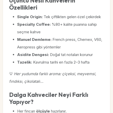
Üçüncü Nesil Kahvelerin
Özellikleri
Single Origin:
Tek çiftlikten gelen özel çekirdek
Specialty Coffee:
%80+ kalite puanına sahip
seçme kahve
Manuel Demleme:
French press, Chemex, V60,
Aeropress gibi yöntemler
Asidite Dengesi:
Doğal tat notaları korunur
Tazelik:
Kavrulma tarihi en fazla 2–3 hafta
💡
Her yudumda farklı aroma: çiçeksi, meyvemsi,
fındıksı, çikolatalı…
Dalga Kahveciler Neyi Farklı
Yapıyor?
Her fincan
ölçüyle
hazırlanır.