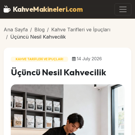
Ana içeriğe geç
KahveMakineleri
.com
Ana Sayfa
Blog
Kahve Tarifleri ve İpuçları
Üçüncü Nesil Kahvecilik
14 July 2026
KAHVE TARIFLERI VE İPUÇLARI
Üçüncü Nesil Kahvecilik