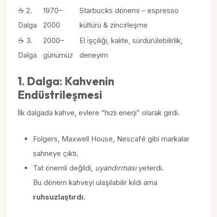
☕ 2.
1970–
Starbucks dönemi – espresso
Dalga
2000
kültürü & zincirleşme
☕ 3.
2000–
El işçiliği, kalite, sürdürülebilirlik,
Dalga
günümüz
deneyim
1. Dalga: Kahvenin
Endüstrileşmesi
İlk dalgada kahve, evlere “hızlı enerji” olarak girdi.
Folgers, Maxwell House, Nescafé gibi markalar
sahneye çıktı.
Tat önemli değildi,
uyandırması
yeterdi.
Bu dönem kahveyi ulaşılabilir kıldı ama
ruhsuzlaştırdı.