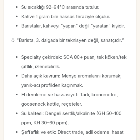
Su sıcaklığı 92–94°C arasında tutulur.
Kahve 1 gram bile hassas teraziyle ölçülür.
Baristalar, kahveyi “yapan” değil “yaratan” kişidir.
☕ “Barista, 3. dalgada bir teknisyen değil, sanatçıdır.”
Specialty çekirdek: SCA 80+ puan; tek köken/tek
çiftlik, izlenebilirlik.
Daha açık kavrum: Menşe aromalarını korumak;
yanık‑acı profilden kaçınmak.
El demleme ve hassasiyet: Tartı, kronometre,
gooseneck kettle, reçeteler.
Su kalitesi: Dengeli sertlik/alkalinite (GH 50–100
ppm, KH 30–60 ppm).
Şeffaflık ve etik: Direct trade, adil ödeme, hasat