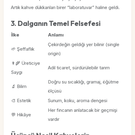
Artık kahve dükkanları birer “laboratuvar” haline geldi.
3. Dalganın Temel Felsefesi
İlke
Anlamı
Çekirdeğin geldiği yer bilinir (single
🌱 Şeffaflık
origin)
👨‍🌾 Üreticiye
Adil ticaret, sürdürülebilir tarım
Saygı
Doğru su sıcaklığı, gramaj, öğütme
🔬 Bilim
ölçüsü
🎨 Estetik
Sunum, koku, aroma dengesi
Her fincanın anlatacak bir geçmişi
💬 Hikâye
vardır