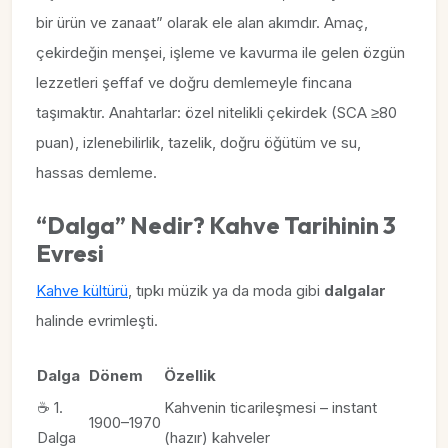
bir ürün ve zanaat” olarak ele alan akımdır. Amaç,
çekirdeğin menşei, işleme ve kavurma ile gelen özgün
lezzetleri şeffaf ve doğru demlemeyle fincana
taşımaktır. Anahtarlar: özel nitelikli çekirdek (SCA ≥80
puan), izlenebilirlik, tazelik, doğru öğütüm ve su,
hassas demleme.
“Dalga” Nedir? Kahve Tarihinin 3
Evresi
Kahve kültürü
, tıpkı müzik ya da moda gibi
dalgalar
halinde evrimleşti.
Dalga
Dönem
Özellik
☕ 1.
Kahvenin ticarileşmesi – instant
1900–1970
Dalga
(hazır) kahveler