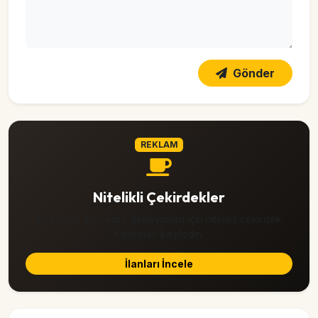
Gönder
REKLAM
Nitelikli Çekirdekler
En kaliteli espresso deneyimleri için nitelikli çekirdek
kahveleri keşfedin.
İlanları İncele