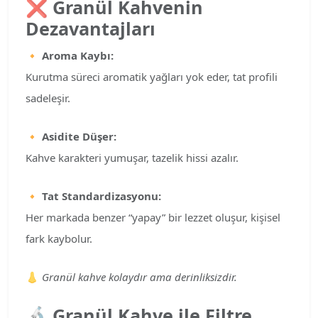
❌
Granül Kahvenin
Dezavantajları
🔸
Aroma Kaybı:
Kurutma süreci aromatik yağları yok eder, tat profili
sadeleşir.
🔸
Asidite Düşer:
Kahve karakteri yumuşar, tazelik hissi azalır.
🔸
Tat Standardizasyonu:
Her markada benzer “yapay” bir lezzet oluşur, kişisel
fark kaybolur.
👃
Granül kahve kolaydır ama derinliksizdir.
🔬
Granül Kahve ile Filtre