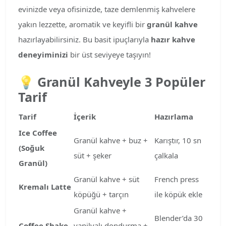
evinizde veya ofisinizde, taze demlenmiş kahvelere
yakın lezzette, aromatik ve keyifli bir
granül kahve
hazırlayabilirsiniz. Bu basit ipuçlarıyla
hazır kahve
deneyiminizi
bir üst seviyeye taşıyın!
💡
Granül Kahveyle 3 Popüler
Tarif
Tarif
İçerik
Hazırlama
Ice Coffee
Granül kahve + buz +
Karıştır, 10 sn
(Soğuk
süt + şeker
çalkala
Granül)
Granül kahve + süt
French press
Kremalı Latte
köpüğü + tarçın
ile köpük ekle
Granül kahve +
Blender’da 30
Coffee Shake
vanilyalı dondurma +