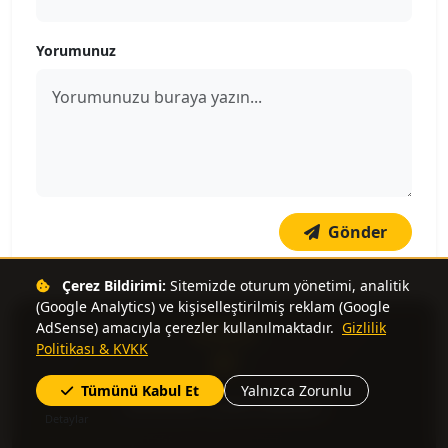
Yorumunuz
Gönder
Çerez Bildirimi:
Sitemizde oturum yönetimi, analitik
(Google Analytics) ve kişiselleştirilmiş reklam (Google
AdSense) amacıyla çerezler kullanılmaktadır.
Gizlilik
REKLAM
Politikası & KVKK
Tümünü Kabul Et
Yalnızca Zorunlu
Nitelikli Çekirdekler
Detaylar
En kaliteli espresso deneyimleri için nitelikli çekirdek