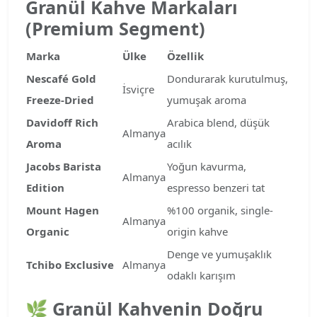
Granül Kahve Markaları
(Premium Segment)
Marka
Ülke
Özellik
Nescafé Gold
Dondurarak kurutulmuş,
İsviçre
Freeze-Dried
yumuşak aroma
Davidoff Rich
Arabica blend, düşük
Almanya
Aroma
acılık
Jacobs Barista
Yoğun kavurma,
Almanya
Edition
espresso benzeri tat
Mount Hagen
%100 organik, single-
Almanya
Organic
origin kahve
Denge ve yumuşaklık
Tchibo Exclusive
Almanya
odaklı karışım
🌿
Granül Kahvenin Doğru