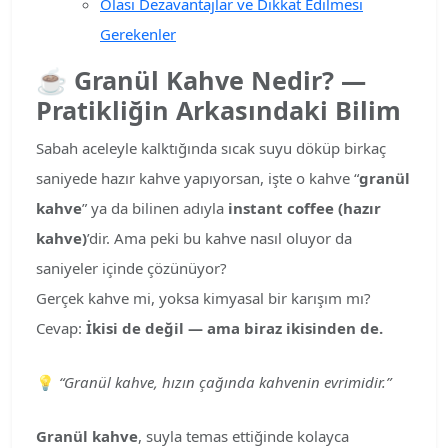
Olası Dezavantajlar ve Dikkat Edilmesi
Gerekenler
☕
Granül Kahve Nedir? —
Pratikliğin Arkasındaki Bilim
Sabah aceleyle kalktığında sıcak suyu döküp birkaç
saniyede hazır kahve yapıyorsan, işte o kahve “
granül
kahve
” ya da bilinen adıyla
instant coffee (hazır
kahve)
’dir. Ama peki bu kahve nasıl oluyor da
saniyeler içinde çözünüyor?
Gerçek kahve mi, yoksa kimyasal bir karışım mı?
Cevap:
İkisi de değil — ama biraz ikisinden de.
💡
“Granül kahve, hızın çağında kahvenin evrimidir.”
Granül kahve
, suyla temas ettiğinde kolayca