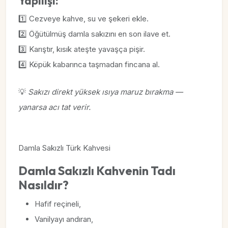
Yapılışı:
1️⃣ Cezveye kahve, su ve şekeri ekle.
2️⃣ Öğütülmüş damla sakızını en son ilave et.
3️⃣ Karıştır, kısık ateşte yavaşça pişir.
4️⃣ Köpük kabarınca taşmadan fincana al.
💡
Sakızı direkt yüksek ısıya maruz bırakma —
yanarsa acı tat verir.
Damla Sakızlı Türk Kahvesi
Damla Sakızlı Kahvenin Tadı
Nasıldır?
Hafif reçineli,
Vanilyayı andıran,