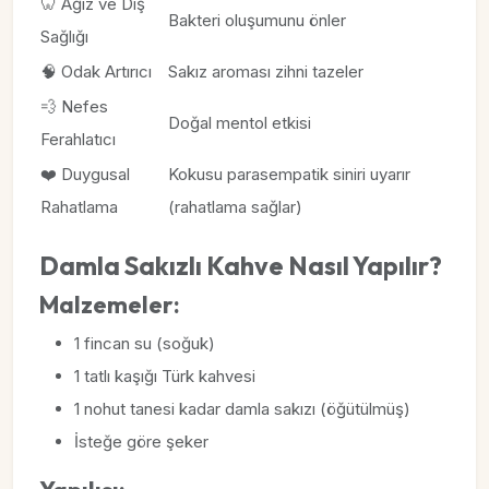
🦷 Ağız ve Diş
Bakteri oluşumunu önler
Sağlığı
🧠 Odak Artırıcı
Sakız aroması zihni tazeler
💨 Nefes
Doğal mentol etkisi
Ferahlatıcı
❤️ Duygusal
Kokusu parasempatik siniri uyarır
Rahatlama
(rahatlama sağlar)
Damla Sakızlı Kahve Nasıl Yapılır?
Malzemeler:
1 fincan su (soğuk)
1 tatlı kaşığı Türk kahvesi
1 nohut tanesi kadar damla sakızı (öğütülmüş)
İsteğe göre şeker