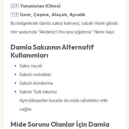
🇬🇷
Yunanistan (Chios)
🇹🇷
İzmir, Çeşme, Alaçatı, Ayvalık
Bu bölgelerde damla sakızı kahvesi, sabah ritüeli gibidir.
Her yudumda “Akdeniz’i fincana sığdırma” fikrini taşır.
Damla Sakızının Alternatif
Kullanımları
Sakız reçeli
Sakızlı muhallebi
Sakızlı dondurma
Sakızlı Türk lokumu
Aynı bileşenler burada da mide rahatlatıcı etki
sağlar.
Mide Sorunu Olanlar İçin Damla