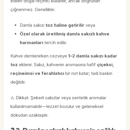
edilen doğal reçine) kullanılır, ancak doğrudan
çiğnenmez. Genellikle:
Damla sakızı
toz haline getirilir
veya
Özel olarak üretilmiş damla sakızlı kahve
harmanları
tercih edilir.
Kahve demlenirken cezveye
1–2 damla sakızı kadar
toz
eklenir. Sakız, kahvenin aromasına hafif
çiçeksi,
reçineimsi ve ferahlatıcı
bir not katar; tadı baskın
değildir.
⚠️ Dikkat: Şekerli sakızlar veya sentetik aromalar
kullanılmamalıdır—lezzet bozulur ve geleneksel
dokudan uzaklaşılır.