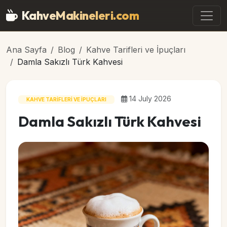
Ana içeriğe geç
KahveMakineleri
.com
Ana Sayfa
Blog
Kahve Tarifleri ve İpuçları
Damla Sakızlı Türk Kahvesi
14 July 2026
KAHVE TARIFLERI VE İPUÇLARI
Damla Sakızlı Türk Kahvesi