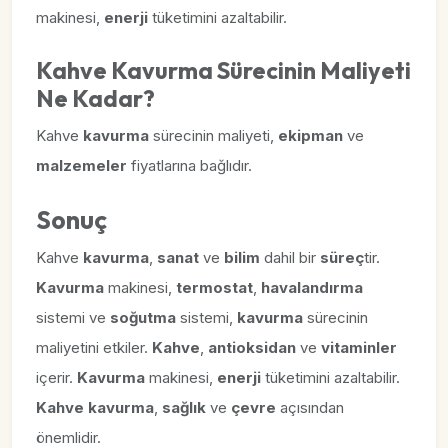
makinesi,
enerji
tüketimini azaltabilir.
Kahve Kavurma Sürecinin Maliyeti
Ne Kadar?
Kahve
kavurma
sürecinin maliyeti,
ekipman
ve
malzemeler
fiyatlarına bağlıdır.
Sonuç
Kahve
kavurma
,
sanat
ve
bilim
dahil bir
süreç
tir.
Kavurma
makinesi,
termostat
,
havalandırma
sistemi ve
soğutma
sistemi,
kavurma
sürecinin
maliyetini etkiler.
Kahve
,
antioksidan
ve
vitaminler
içerir.
Kavurma
makinesi,
enerji
tüketimini azaltabilir.
Kahve
kavurma
,
sağlık
ve
çevre
açısından
önemlidir.