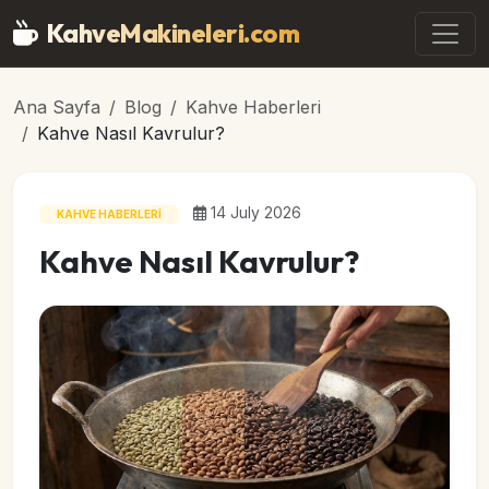
Ana içeriğe geç
KahveMakineleri
.com
Ana Sayfa
Blog
Kahve Haberleri
Kahve Nasıl Kavrulur?
14 July 2026
KAHVE HABERLERI
Kahve Nasıl Kavrulur?