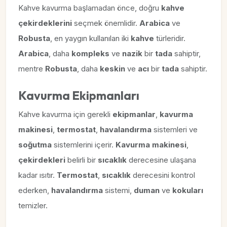
Kahve kavurma başlamadan önce, doğru
kahve
çekirdeklerini
seçmek önemlidir.
Arabica
ve
Robusta
, en yaygın kullanılan iki
kahve
türleridir.
Arabica
, daha
kompleks
ve
nazik
bir
tada
sahiptir,
mentre
Robusta
, daha
keskin
ve
acı
bir
tada
sahiptir.
Kavurma Ekipmanları
Kahve kavurma için gerekli
ekipmanlar
,
kavurma
makinesi
,
termostat
,
havalandırma
sistemleri ve
soğutma
sistemlerini içerir.
Kavurma makinesi
,
çekirdekleri
belirli bir
sıcaklık
derecesine ulaşana
kadar ısıtır.
Termostat
,
sıcaklık
derecesini kontrol
ederken,
havalandırma
sistemi,
duman
ve
kokuları
temizler.