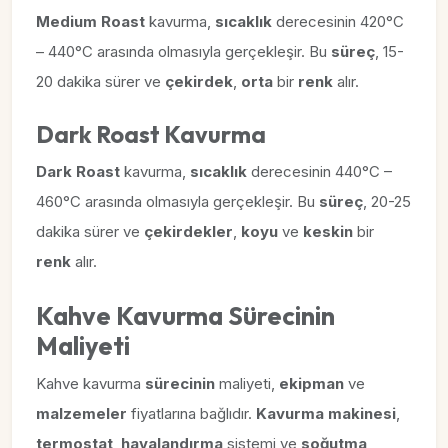
Medium Roast
kavurma,
sıcaklık
derecesinin 420°C
– 440°C arasında olmasıyla gerçekleşir. Bu
süreç
, 15-
20 dakika sürer ve
çekirdek
,
orta
bir
renk
alır.
Dark Roast Kavurma
Dark Roast
kavurma,
sıcaklık
derecesinin 440°C –
460°C arasında olmasıyla gerçekleşir. Bu
süreç
, 20-25
dakika sürer ve
çekirdekler
,
koyu
ve
keskin
bir
renk
alır.
Kahve Kavurma Sürecinin
Maliyeti
Kahve kavurma
sürecinin
maliyeti,
ekipman
ve
malzemeler
fiyatlarına bağlıdır.
Kavurma makinesi
,
termostat
,
havalandırma
sistemi ve
soğutma