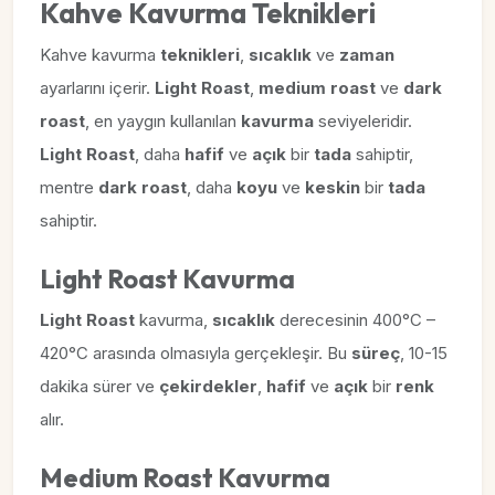
Kahve Kavurma Teknikleri
Kahve kavurma
teknikleri
,
sıcaklık
ve
zaman
ayarlarını içerir.
Light Roast
,
medium roast
ve
dark
roast
, en yaygın kullanılan
kavurma
seviyeleridir.
Light Roast
, daha
hafif
ve
açık
bir
tada
sahiptir,
mentre
dark roast
, daha
koyu
ve
keskin
bir
tada
sahiptir.
Light Roast Kavurma
Light Roast
kavurma,
sıcaklık
derecesinin 400°C –
420°C arasında olmasıyla gerçekleşir. Bu
süreç
, 10-15
dakika sürer ve
çekirdekler
,
hafif
ve
açık
bir
renk
alır.
Medium Roast Kavurma