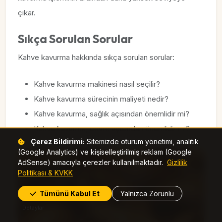
çıkar.
Sıkça Sorulan Sorular
Kahve kavurma hakkında sıkça sorulan sorular:
Kahve kavurma makinesi nasıl seçilir?
Kahve kavurma sürecinin maliyeti nedir?
Kahve kavurma, sağlık açısından önemlidir mi?
Kahve kavurma, çevre açısından önemlidir mi?
Çerez Bildirimi:
Sitemizde oturum yönetimi, analitik
(Google Analytics) ve kişiselleştirilmiş reklam (Google
AdSense) amacıyla çerezler kullanılmaktadır.
Gizlilik
Politikası & KVKK
Tümünü Kabul Et
Yalnızca Zorunlu
Detaylar