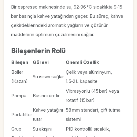
Bir espresso makinesinde su, 92‑96 °C sıcaklıkta 9‑15
bar basınçla kahve yatağından geçer. Bu süreç, kahve
çekirdeklerindeki aromatik yağların ve çözünür
maddelerin optimum çözülmesini sağlar.
Bileşenlerin Rolü
Bileşen
Görevi
Önemli Özellik
Boiler
Çelik veya alüminyum,
Su ısısını sağlar
(Kazan)
1.5‑2 L kapasite
Vibrasyonlu (45 bar) veya
Pompa
Basıncı üretir
rotatif (15 bar)
Kahve yatağını
58 mm standart, çift tutma
Portafilter
tutar
sistemi
Grup
Su akışını
PID kontrollü sıcaklık,