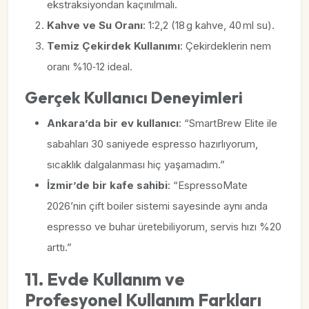
ekstraksiyondan kaçınılmalı.
Kahve ve Su Oranı
: 1:2,2 (18 g kahve, 40 ml su).
Temiz Çekirdek Kullanımı
: Çekirdeklerin nem
oranı %10‑12 ideal.
Gerçek Kullanıcı Deneyimleri
Ankara’da bir ev kullanıcı
: “SmartBrew Elite ile
sabahları 30 saniyede espresso hazırlıyorum,
sıcaklık dalgalanması hiç yaşamadım.”
İzmir’de bir kafe sahibi
: “EspressoMate
2026’nin çift boiler sistemi sayesinde aynı anda
espresso ve buhar üretebiliyorum, servis hızı %20
arttı.”
11. Evde Kullanım ve
Profesyonel Kullanım Farkları