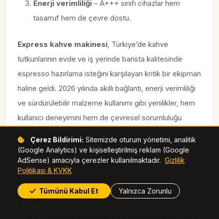
Enerji verimliliği
– A+++ sınıfı cihazlar hem
tasarruf hem de çevre dostu.
Express kahve makinesi
, Türkiye’de kahve
tutkunlarının evde ve iş yerinde barista kalitesinde
espresso hazırlama isteğini karşılayan kritik bir ekipman
haline geldi. 2026 yılında akıllı bağlantı, enerji verimliliği
ve sürdürülebilir malzeme kullanımı gibi yenilikler, hem
kullanıcı deneyimini hem de çevresel sorumluluğu
artırdı.
Çerez Bildirimi:
Sitemizde oturum yönetimi, analitik
(Google Analytics) ve kişiselleştirilmiş reklam (Google
Bu rehberde ele alınan tarihçe, teknik çalışma prensibi,
AdSense) amacıyla çerezler kullanılmaktadır.
Gizlilik
Politikası & KVKK
pazar trendleri, model karşılaştırmaları ve bakım
ipuçları, okuyucunun bilinçli bir seçim yapmasına
Tümünü Kabul Et
Yalnızca Zorunlu
yardımcı olmak için tasarlandı. Model seçiminde
Detaylar
basınç, PID kontrolü ve pompa tipi gibi teknik kriterlerin