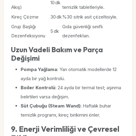
10 dk
Akış)
temizlik tabletleriyle.
Kireç Çözme
30 dk
%30 sitrik asit çözeltisiyle.
Grup Başlığı
Gıda güvenliği sınıflı
5 dk
Dezenfeksiyonu
dezenfektan.
Uzun Vadeli Bakım ve Parça
Değişimi
Pompa Yağlama
: Yarı otomatik modellerde 12
ayda bir yağ kontrolü.
Boiler Kontrolü
: 24 ayda bir termal test; aşınma
belirtileri varsa değişim.
Süt Çubuğu (Steam Wand)
: Haftalık buhar
temizlik programı, kireç birikimini önler.
9. Enerji Verimliliği ve Çevresel