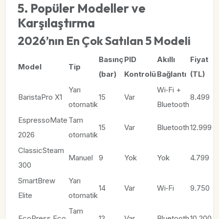
5. Popüler Modeller ve
Karşılaştırma
2026’nın En Çok Satılan 5 Modeli
Basınç
PID
Akıllı
Fiyat
Model
Tip
(bar)
Kontrolü
Bağlantı
(TL)
Yarı
Wi‑Fi +
BaristaPro X1
15
Var
8.499
otomatik
Bluetooth
EspressoMate
Tam
15
Var
Bluetooth
12.999
2026
otomatik
ClassicSteam
Manuel
9
Yok
Yok
4.799
300
SmartBrew
Yarı
14
Var
Wi‑Fi
9.750
Elite
otomatik
Tam
EcoPress Eco
12
Var
Bluetooth
10.200