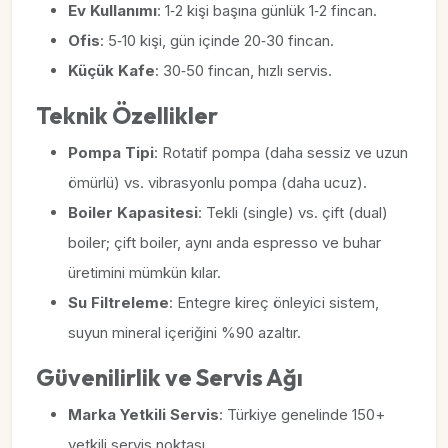
Ev Kullanımı
: 1‑2 kişi başına günlük 1‑2 fincan.
Ofis
: 5‑10 kişi, gün içinde 20‑30 fincan.
Küçük Kafe
: 30‑50 fincan, hızlı servis.
Teknik Özellikler
Pompa Tipi
: Rotatif pompa (daha sessiz ve uzun
ömürlü) vs. vibrasyonlu pompa (daha ucuz).
Boiler Kapasitesi
: Tekli (single) vs. çift (dual)
boiler; çift boiler, aynı anda espresso ve buhar
üretimini mümkün kılar.
Su Filtreleme
: Entegre kireç önleyici sistem,
suyun mineral içeriğini %90 azaltır.
Güvenilirlik ve Servis Ağı
Marka Yetkili Servis
: Türkiye genelinde 150+
yetkili servis noktası.