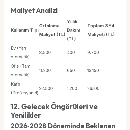
Maliyet Analizi
Yıllık
Ortalama
Toplam 3 Yıl
Kullanım Tipi
Bakım
Maliyet (TL)
Maliyeti (TL)
(TL)
Ev (Yarı
8.500
400
9.700
otomatik)
Ofis (Tam
11.200
650
13.150
otomatik)
Kafe
22.500
1.200
26.100
(Profesyonel)
12. Gelecek Öngörüleri ve
Yenilikler
2026‑2028 Döneminde Beklenen