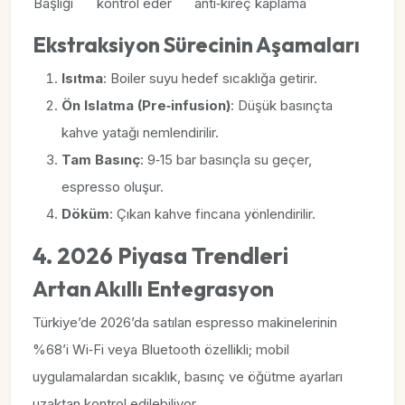
Başlığı
kontrol eder
anti‑kireç kaplama
Ekstraksiyon Sürecinin Aşamaları
Isıtma
: Boiler suyu hedef sıcaklığa getirir.
Ön Islatma (Pre‑infusion)
: Düşük basınçta
kahve yatağı nemlendirilir.
Tam Basınç
: 9‑15 bar basınçla su geçer,
espresso oluşur.
Döküm
: Çıkan kahve fincana yönlendirilir.
4. 2026 Piyasa Trendleri
Artan Akıllı Entegrasyon
Türkiye’de 2026’da satılan espresso makinelerinin
%68’i Wi‑Fi veya Bluetooth özellikli; mobil
uygulamalardan sıcaklık, basınç ve öğütme ayarları
uzaktan kontrol edilebiliyor.