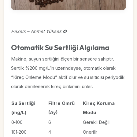
Pexels – Ahmet Yüksek ✪
Otomatik Su Sertliği Algılama
Makine, suyun sertliğini ölçen bir sensöre sahiptir.
Sertlik %200 mg/L’in üzerindeyse, otomatik olarak
“Kireç Önleme Modu” aktif olur ve su ısıtıcısı periyodik
olarak demlenerek kireç birikimini önler.
Su Sertliği
Filtre Ömrü
Kireç Koruma
(mg/L)
(Ay)
Modu
0‑100
6
Gerekli Değil
101‑200
4
Önerilir