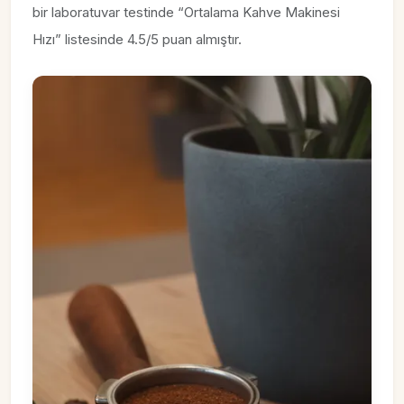
bir laboratuvar testinde “Ortalama Kahve Makinesi
Hızı” listesinde 4.5/5 puan almıştır.