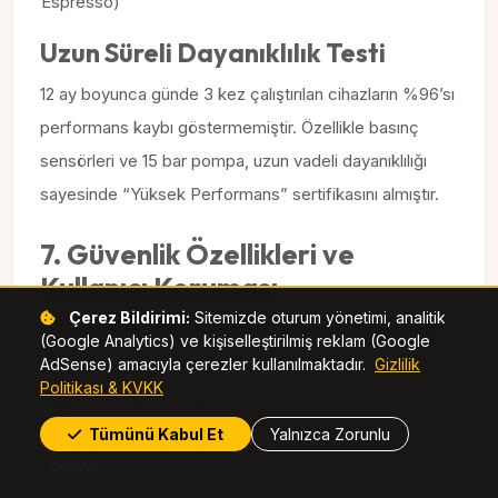
Espresso)
Uzun Süreli Dayanıklılık Testi
12 ay boyunca günde 3 kez çalıştırılan cihazların %96’sı
performans kaybı göstermemiştir. Özellikle basınç
sensörleri ve 15 bar pompa, uzun vadeli dayanıklılığı
sayesinde “Yüksek Performans” sertifikasını almıştır.
7. Güvenlik Özellikleri ve
Kullanıcı Koruması
Çerez Bildirimi:
Sitemizde oturum yönetimi, analitik
Çocuk Kilidi ve Güvenli Başlatma
(Google Analytics) ve kişiselleştirilmiş reklam (Google
AdSense) amacıyla çerezler kullanılmaktadır.
Gizlilik
Makinenin ön panelinde bulunan “Çocuk Kilidi”
Politikası & KVKK
düğmesi, yetkisiz kullanımın önüne geçer. Ayrıca, sıcak
Tümünü Kabul Et
Yalnızca Zorunlu
su çıkışı için iki aşamalı onay sistemi (dokun ve onayla)
Detaylar
bulunur.