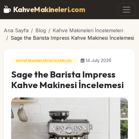
Ana içeriğe geç
KahveMakineleri
.com
Ana Sayfa
Blog
Kahve Makineleri İncelemeleri
Sage the Barista Impress Kahve Makinesi İncelemesi
14 July 2026
KAHVE MAKINELERI İNCELEMELERI
Sage the Barista Impress
Kahve Makinesi İncelemesi