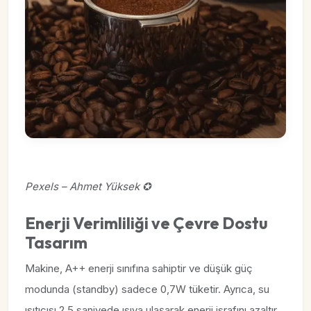
Pexels – Ahmet Yüksek ✪
Enerji Verimliliği ve Çevre Dostu
Tasarım
Makine, A++ enerji sınıfına sahiptir ve düşük güç
modunda (standby) sadece 0,7W tüketir. Ayrıca, su
ısıtıcısı 2.5 saniyede ısıya ulaşarak enerji israfını azaltır.