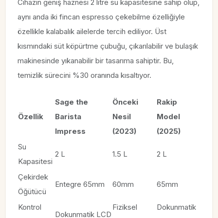
Cihazın geniş haznesi 2 litre su kapasitesine sahip olup,
aynı anda iki fincan espresso çekebilme özelliğiyle
özellikle kalabalık ailelerde tercih ediliyor. Üst
kısmındaki süt köpürtme çubuğu, çıkarılabilir ve bulaşık
makinesinde yıkanabilir bir tasarıma sahiptir. Bu,
temizlik sürecini %30 oranında kısaltıyor.
Sage the
Önceki
Rakip
Özellik
Barista
Nesil
Model
Impress
(2023)
(2025)
Su
2 L
1.5 L
2 L
Kapasitesi
Çekirdek
Entegre 65mm
60mm
65mm
Öğütücü
Kontrol
Fiziksel
Dokunmatik
Dokunmatik LCD