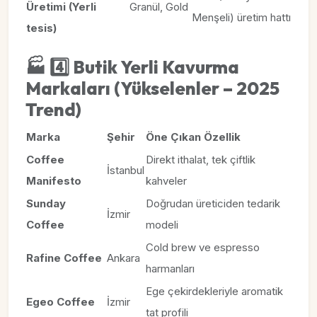
Üretimi (Yerli
Granül, Gold
Menşeli) üretim hattı
tesis)
🏭
4️⃣ Butik Yerli Kavurma
Markaları (Yükselenler – 2025
Trend)
Marka
Şehir
Öne Çıkan Özellik
Coffee
Direkt ithalat, tek çiftlik
İstanbul
Manifesto
kahveler
Sunday
Doğrudan üreticiden tedarik
İzmir
Coffee
modeli
Cold brew ve espresso
Rafine Coffee
Ankara
harmanları
Ege çekirdekleriyle aromatik
Egeo Coffee
İzmir
tat profili