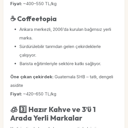
Fiyat:
~400–550 TL/kg
☕
Coffeetopia
Ankara merkezli, 2006’da kurulan bağımsız yerli
marka.
Sürdürülebilir tarımdan gelen çekirdeklerle
çalışıyor.
Barista eğitimleriyle sektöre katkı sağlıyor.
Öne çıkan çekirdek:
Guatemala SHB – tatlı, dengeli
asidite
Fiyat:
~420–650 TL/kg
🧊
3️⃣ Hazır Kahve ve 3’ü 1
Arada Yerli Markalar