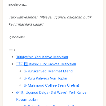
inceliyoruz.
Türk kahvesinden filtreye, üçüncü dalgadan butik
kavurmacılara kadar)
İçindekiler
Türkiye’nin Yerli Kahve Markaları
🇹🇷 1️⃣ Klasik Türk Kahvesi Markaları
☕ Kurukahveci Mehmet Efendi
☕ Kuru Kahveci Nuri Toplar
☕ Mahmood Coffee (Yerli Üretim)
🌿 2️⃣ Üçüncü Dalga (3rd Wave) Yerli Kahve
Kavurmacıları