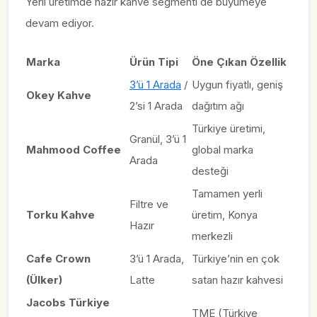
Yerli üretimde hazır kahve segmenti de büyümeye
devam ediyor.
Marka
Ürün Tipi
Öne Çıkan Özellik
3’ü 1 Arada
/
Uygun fiyatlı, geniş
Okey Kahve
2’si 1 Arada
dağıtım ağı
Türkiye üretimi,
Granül, 3’ü 1
Mahmood Coffee
global marka
Arada
desteği
Tamamen yerli
Filtre ve
Torku Kahve
üretim, Konya
Hazır
merkezli
Cafe Crown
3’ü 1 Arada,
Türkiye’nin en çok
(Ülker)
Latte
satan hazır kahvesi
Jacobs Türkiye
TME (Türkiye