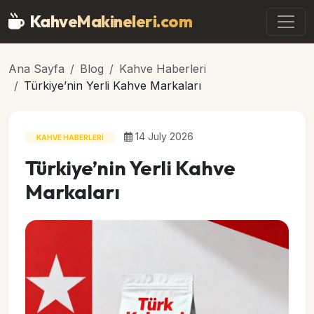
Ana içeriğe geç
KahveMakineleri
.com
Ana Sayfa
Blog
Kahve Haberleri
Türkiye’nin Yerli Kahve Markaları
14 July 2026
KAHVE HABERLERI
Türkiye’nin Yerli Kahve
Markaları