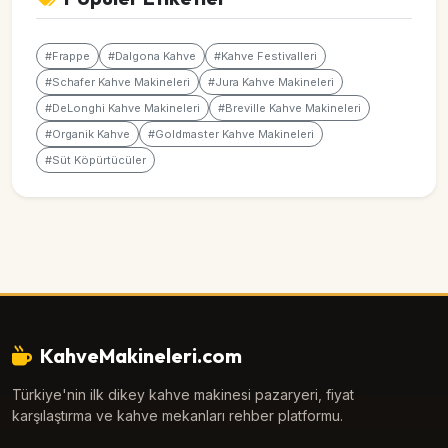
#Frappe
#Dalgona Kahve
#Kahve Festivalleri
#Schafer Kahve Makineleri
#Jura Kahve Makineleri
#DeLonghi Kahve Makineleri
#Breville Kahve Makineleri
#Organik Kahve
#Goldmaster Kahve Makineleri
#Süt Köpürtücüler
KahveMakineleri.com
Türkiye'nin ilk dikey kahve makinesi pazaryeri, fiyat
karşılaştırma ve kahve mekanları rehber platformu.