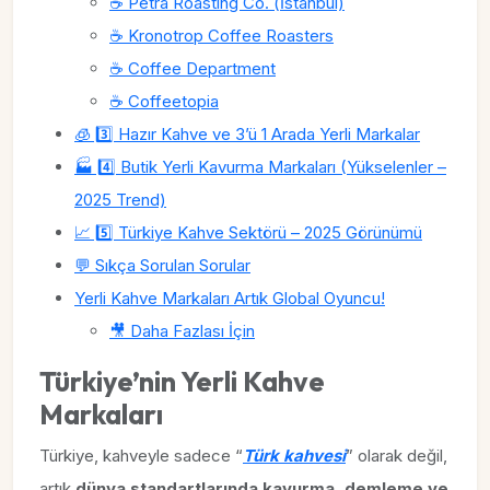
☕ Petra Roasting Co. (İstanbul)
☕ Kronotrop Coffee Roasters
☕ Coffee Department
☕ Coffeetopia
🧊 3️⃣ Hazır Kahve ve 3’ü 1 Arada Yerli Markalar
🏭 4️⃣ Butik Yerli Kavurma Markaları (Yükselenler –
2025 Trend)
📈 5️⃣ Türkiye Kahve Sektörü – 2025 Görünümü
💬 Sıkça Sorulan Sorular
Yerli Kahve Markaları Artık Global Oyuncu!
🎥 Daha Fazlası İçin
Türkiye’nin Yerli Kahve
Markaları
Türkiye, kahveyle sadece “
Türk kahvesi
” olarak değil,
artık
dünya standartlarında kavurma, demleme ve