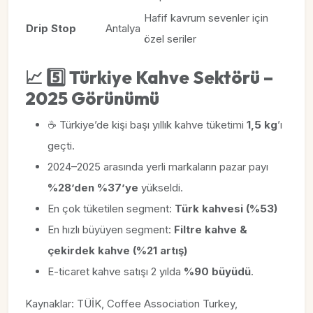
Hafif kavrum sevenler için
Drip Stop
Antalya
özel seriler
📈
5️⃣ Türkiye Kahve Sektörü –
2025 Görünümü
☕ Türkiye’de kişi başı yıllık kahve tüketimi
1,5 kg
’ı
geçti.
2024–2025 arasında yerli markaların pazar payı
%28’den %37’ye
yükseldi.
En çok tüketilen segment:
Türk kahvesi (%53)
En hızlı büyüyen segment:
Filtre kahve &
çekirdek kahve (%21 artış)
E-ticaret kahve satışı 2 yılda
%90 büyüdü
.
Kaynaklar: TÜİK, Coffee Association Turkey,