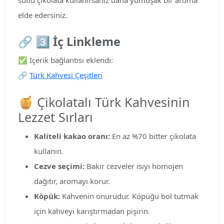
elde edersiniz.
🔗
3️⃣ İç Linkleme
✅ İçerik bağlantısı eklendi:
🔗
Türk Kahvesi Çeşitleri
🍯 Çikolatalı Türk Kahvesinin
Lezzet Sırları
Kaliteli kakao oranı:
En az %70 bitter çikolata
kullanın.
Cezve seçimi:
Bakır cezveler ısıyı homojen
dağıtır, aromayı korur.
Köpük:
Kahvenin onurudur. Köpüğü bol tutmak
için kahveyi karıştırmadan pişirin.