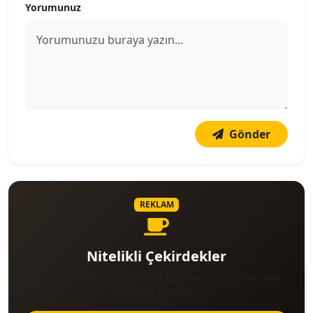
Yorumunuz
Gönder
REKLAM
Nitelikli Çekirdekler
En kaliteli espresso deneyimleri için nitelikli çekirdek
kahveleri keşfedin.