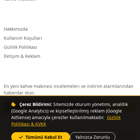
Kurumsal
Hakkımızda
Kullanım Koşulları
Gizlilik Politikası
İletişim & Reklam
Bülten Aboneliği
En yeni kahve makinesi incelemeleri ve indirim alarmlarından
haberdar olun.
E-posta adresiniz
Çerez Bildirimi:
Sitemizde oturum yönetimi, analitik
Abone Ol
(Google Analytics) ve kişiselleştirilmiş reklam (Google
AdSense) amacıyla çerezler kullanılmaktadır.
Gizlilik
Politikası & KVKK
© 2026 KahveMakineleri.com. Tüm hakları saklıdır.
Tümünü Kabul Et
Yalnızca Zorunlu