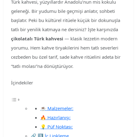
Türk kahvesi, yüzyıllardır Anadolu’nun mis kokulu
geleneği. Bir yudumu bile geçmişi anlatır, sohbeti
başlatır. Peki bu kültürel ritüele küçük bir dokunuşla
tatlı bir yenilik katmaya ne dersiniz? İşte karşınızda
çikolatalı Türk kahvesi
— klasik lezzetin modern
yorumu. Hem kahve tiryakilerini hem tatlı severleri
cezbeden bu özel tarif, sade kahve ritüelini adeta bir
“tatlı molası”na dönüştürüyor.
İçindekiler
☕ Malzemeler:
🔥 Hazırlanışı:
💡 Püf Noktası:
🔗 3️⃣ İç Linkleme