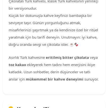
Çikolatalı Türk kahvesi, klasik Türk kahvesinin yenilikçi
bir versiyonudur.
Küçük bir dokunuşla kahve keyfinizi bambaşka bir
seviyeye taşır. Günün yorgunluğunu atmak,
misafirlerinizi şaşırtmak ya da kendinize özel bir ritüel
yaratmak için bu tarifi deneyin. Unutmayın: iyi kahve,
doğru oranda sevgi ve çikolata ister. ☕🍫
Asırlık Türk kahvesine
eritilmiş bitter çikolata
veya
toz kakao
ekleyerek hem tadını hem enerjisini ikiye
katladık. Uzun sohbetler, derin düşünceler ve tatlı
anılar için
mükemmel bir kahve deneyimi
sunuyor.