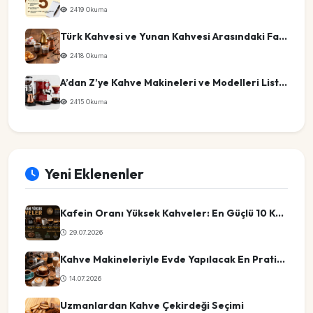
2419 Okuma
Türk Kahvesi ve Yunan Kahvesi Arasındaki Farklar
2418 Okuma
A’dan Z’ye Kahve Makineleri ve Modelleri Listesi
2415 Okuma
Yeni Eklenenler
Kafein Oranı Yüksek Kahveler: En Güçlü 10 Kahve Türü
29.07.2026
Kahve Makineleriyle Evde Yapılacak En Pratik Kahve Tarifleri
14.07.2026
Uzmanlardan Kahve Çekirdeği Seçimi