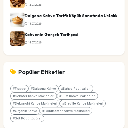
14.07.2026
Dalgona Kahve Tarifi: Köpük Sanatında Ustalık
14.07.2026
Kahvenin Gerçek Tarihçesi
14.07.2026
Popüler Etiketler
#Frappe
#Dalgona Kahve
#Kahve Festivalleri
#Schafer Kahve Makineleri
#Jura Kahve Makineleri
#DeLonghi Kahve Makineleri
#Breville Kahve Makineleri
#Organik Kahve
#Goldmaster Kahve Makineleri
#Süt Köpürtücüler