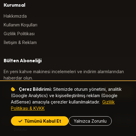
Kurumsal
Hakkımızda
Kullanım Koşulları
Gizlilik Politikası
İletişim & Reklam
Bülten Aboneliği
En yeni kahve makinesi incelemeleri ve indirim alarmlarından
haberdar olun.
E-posta adresiniz
Çerez Bildirimi:
Sitemizde oturum yönetimi, analitik
Abone Ol
(Google Analytics) ve kişiselleştirilmiş reklam (Google
AdSense) amacıyla çerezler kullanılmaktadır.
Gizlilik
Politikası & KVKK
© 2026 KahveMakineleri.com. Tüm hakları saklıdır.
Tümünü Kabul Et
Yalnızca Zorunlu
Detaylar