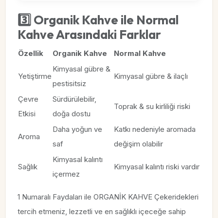
3️⃣ Organik Kahve ile Normal
Kahve Arasındaki Farklar
Özellik
Organik Kahve
Normal Kahve
Kimyasal gübre &
Yetiştirme
Kimyasal gübre & ilaçlı
pestisitsiz
Çevre
Sürdürülebilir,
Toprak & su kirliliği riski
Etkisi
doğa dostu
Daha yoğun ve
Katkı nedeniyle aromada
Aroma
saf
değişim olabilir
Kimyasal kalıntı
Sağlık
Kimyasal kalıntı riski vardır
içermez
1 Numaralı Faydaları ile ORGANİK KAHVE Çekeridekleri
tercih etmeniz, lezzetli ve en sağlıklı içeceğe sahip