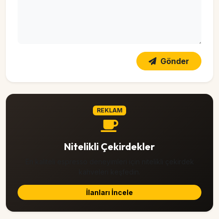
Gönder
REKLAM
Nitelikli Çekirdekler
En kaliteli espresso deneyimleri için nitelikli çekirdek
kahveleri keşfedin.
İlanları İncele