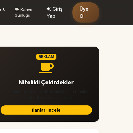
Giriş
Üye
r &
Kahve
Günlüğü
Yap
Ol
REKLAM
Nitelikli Çekirdekler
En kaliteli espresso deneyimleri için nitelikli
çekirdek kahveleri keşfedin.
İlanları İncele