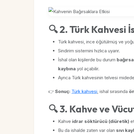
🔍 2. Türk Kahvesi İ
Türk kahvesi, ince öğütülmüş ve yoğun
Sindirim sistemini hızlıca uyarır.
İshal olan kişilerde bu durum
bağırsa
kaybına
yol açabilir.
Ayrıca Türk kahvesinin telvesi midede r
👉
Sonuç:
Türk kahvesi
, ishal sırasında
ön
🔍 3. Kahve ve Vücu
Kahve
idrar söktürücü (diüretik)
et
Bu da ishalde zaten var olan
sıvı kayb