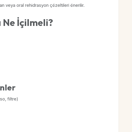
n veya oral rehidrasyon çözeltileri önerilir.
a Ne İçilmeli?
nler
o, filtre)