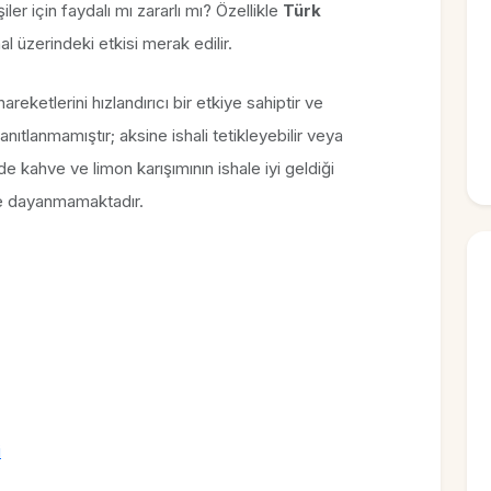
şiler için faydalı mı zararlı mı? Özellikle
Türk
al üzerindeki etkisi merak edilir.
reketlerini hızlandırıcı bir etkiye sahiptir ve
kanıtlanmamıştır; aksine ishali tetikleyebilir veya
e kahve ve limon karışımının ishale iyi geldiği
ele dayanmamaktadır.
i