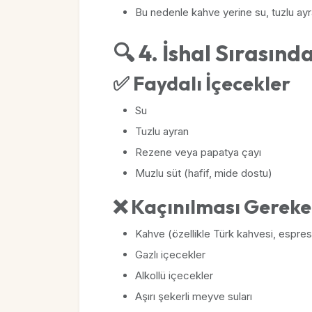
Bu nedenle kahve yerine su, tuzlu ayra
🔍 4. İshal Sırasınd
✅ Faydalı İçecekler
Su
Tuzlu ayran
Rezene veya papatya çayı
Muzlu süt (hafif, mide dostu)
❌ Kaçınılması Gereke
Kahve (özellikle Türk kahvesi, espress
Gazlı içecekler
Alkollü içecekler
Aşırı şekerli meyve suları