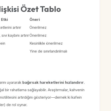
İlişkisi Özet Tablo
 Etki
Öneri
lerini artırır
Önerilmez
ıvı kaybını artırır
Önerilmez
ein
Kesinlikle önerilmez
Yine de sınırlandırılmalı
arını uyararak
bağırsak hareketlerini hızlandırır
.
ğal bir rahatlama sağlayabilir. Araştırmalar, kahvenin
otilitesini artırdığını gösteriyor—demek ki kafein
ler) de rol oynar.