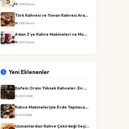
2419 Okuma
Türk Kahvesi ve Yunan Kahvesi Arasındaki Farklar
2418 Okuma
A’dan Z’ye Kahve Makineleri ve Modelleri Listesi
2415 Okuma
Yeni Eklenenler
Kafein Oranı Yüksek Kahveler: En Güçlü 10 Kahve Türü
29.07.2026
Kahve Makineleriyle Evde Yapılacak En Pratik Kahve Tarifleri
14.07.2026
Uzmanlardan Kahve Çekirdeği Seçimi