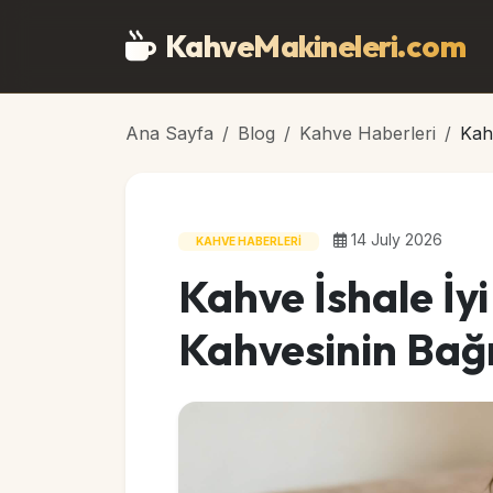
Ana içeriğe geç
KahveMakineleri
.com
Ana Sayfa
Blog
Kahve Haberleri
Kahv
14 July 2026
KAHVE HABERLERI
Kahve İshale İyi
Kahvesinin Bağı