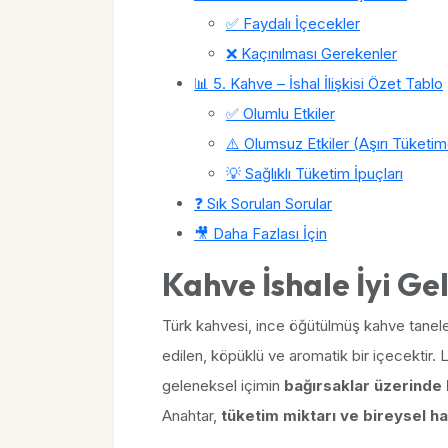
✅ Faydalı İçecekler
❌ Kaçınılması Gerekenler
📊 5. Kahve – İshal İlişkisi Özet Tablo
✅ Olumlu Etkiler
⚠️ Olumsuz Etkiler (Aşırı Tüketi
💡 Sağlıklı Tüketim İpuçları
❓ Sık Sorulan Sorular
🎥 Daha Fazlası İçin
Kahve İshale İyi Gel
Türk kahvesi, ince öğütülmüş kahve tane
edilen, köpüklü ve aromatik bir içecektir. L
geleneksel içimin
bağırsaklar üzerinde
Anahtar,
tüketim miktarı ve bireysel ha