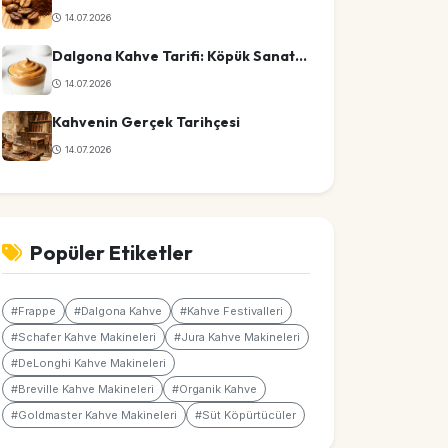
14.07.2026
Dalgona Kahve Tarifi: Köpük Sanatında Ustalık
14.07.2026
Kahvenin Gerçek Tarihçesi
14.07.2026
Popüler Etiketler
#Frappe
#Dalgona Kahve
#Kahve Festivalleri
#Schafer Kahve Makineleri
#Jura Kahve Makineleri
#DeLonghi Kahve Makineleri
#Breville Kahve Makineleri
#Organik Kahve
#Goldmaster Kahve Makineleri
#Süt Köpürtücüler