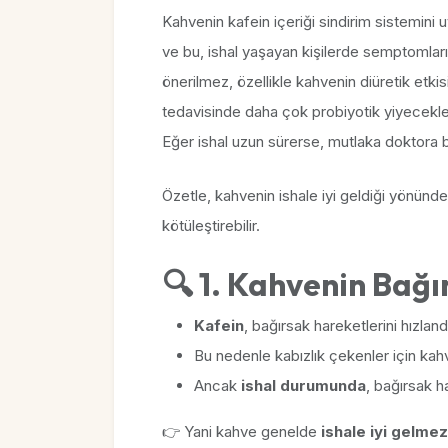
Kahvenin kafein içeriği sindirim sistemini u
ve bu, ishal yaşayan kişilerde semptomları 
önerilmez, özellikle kahvenin diüretik etkisi 
tedavisinde daha çok probiyotik yiyecekler, p
Eğer ishal uzun sürerse, mutlaka doktora b
Özetle, kahvenin ishale iyi geldiği yönünde g
kötüleştirebilir.
🔍 1. Kahvenin Bağı
Kafein
, bağırsak hareketlerini hızlandır
Bu nedenle kabızlık çekenler için kahve
Ancak
ishal durumunda
, bağırsak ha
👉 Yani kahve genelde
ishale iyi gelmez,