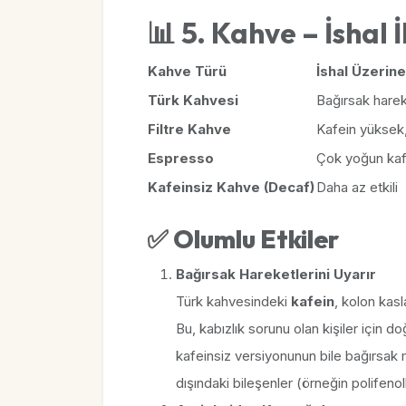
📊 5. Kahve – İshal 
Kahve Türü
İshal Üzerine
Türk Kahvesi
Bağırsak hareket
Filtre Kahve
Kafein yüksek, s
Espresso
Çok yoğun kaf
Kafeinsiz Kahve (Decaf)
Daha az etkili
✅
Olumlu Etkiler
Bağırsak Hareketlerini Uyarır
Türk kahvesindeki
kafein
, kolon kasl
Bu, kabızlık sorunu olan kişiler için do
kafeinsiz versiyonunun bile bağırsak m
dışındaki bileşenler (örneğin polifenol