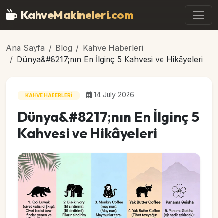
Ana içeriğe geç
KahveMakineleri
.com
Ana Sayfa
Blog
Kahve Haberleri
Dünya&#8217;nın En İlginç 5 Kahvesi ve Hikâyeleri
14 July 2026
KAHVE HABERLERI
Dünya&#8217;nın En İlginç 5
Kahvesi ve Hikâyeleri