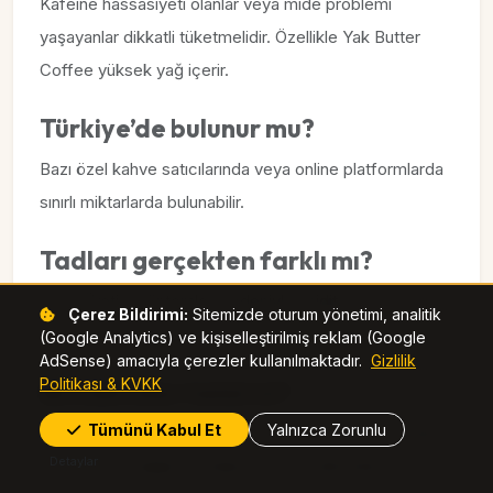
Kafeine hassasiyeti olanlar veya mide problemi
yaşayanlar dikkatli tüketmelidir. Özellikle Yak Butter
Coffee yüksek yağ içerir.
Türkiye’de bulunur mu?
Bazı özel kahve satıcılarında veya online platformlarda
sınırlı miktarlarda bulunabilir.
Tadları gerçekten farklı mı?
Evet. Üretim yöntemleri nedeniyle asidite, aroma ve
Çerez Bildirimi:
Sitemizde oturum yönetimi, analitik
içim hissi klasik kahvelerden belirgin şekilde ayrılır.
(Google Analytics) ve kişiselleştirilmiş reklam (Google
AdSense) amacıyla çerezler kullanılmaktadır.
Gizlilik
Politikası & KVKK
Bu kahveler helal mi?
Tümünü Kabul Et
Yalnızca Zorunlu
Üretim sürecine ve sertifikalara bağlıdır. Satın almadan
Detaylar
önce üretici bilgileri mutlaka kontrol edilmelidir.