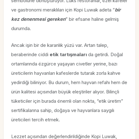
sembolüne dönüştürüyor. Lüks restoranlar, özel kafeler
ve gastronomi meraklıları için Kopi Luwak adeta “
bir
kez denenmesi gereken
” bir efsane haline gelmiş
durumda.
Ancak işin bir de karanlık yüzü var. Artan talep,
beraberinde ciddi
etik tartışmaları
da getirdi. Doğal
ortamlarında özgürce yaşayan civetler yerine, bazı
üreticilerin hayvanları kafeslerde tutarak zorla kahve
yedirdiği biliniyor. Bu durum, hem hayvan refahı hem de
ürün kalitesi açısından büyük eleştiriler alıyor. Bilinçli
tüketiciler için burada önemli olan nokta, “etik üretim”
sertifikalarına sahip, doğaya ve hayvanlara saygılı
üreticileri tercih etmek.
Lezzet açısından değerlendirildiğinde Kopi Luwak,