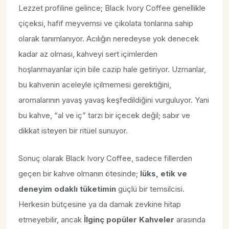
Lezzet profiline gelince; Black Ivory Coffee genellikle
çiçeksi, hafif meyvemsi ve çikolata tonlarına sahip
olarak tanımlanıyor. Acılığın neredeyse yok denecek
kadar az olması, kahveyi sert içimlerden
hoşlanmayanlar için bile cazip hale getiriyor. Uzmanlar,
bu kahvenin aceleyle içilmemesi gerektiğini,
aromalarının yavaş yavaş keşfedildiğini vurguluyor. Yani
bu kahve, “al ve iç” tarzı bir içecek değil; sabır ve
dikkat isteyen bir ritüel sunuyor.
Sonuç olarak Black Ivory Coffee, sadece fillerden
geçen bir kahve olmanın ötesinde;
lüks, etik ve
deneyim odaklı tüketimin
güçlü bir temsilcisi.
Herkesin bütçesine ya da damak zevkine hitap
etmeyebilir, ancak
İlginç popüler Kahveler
arasında