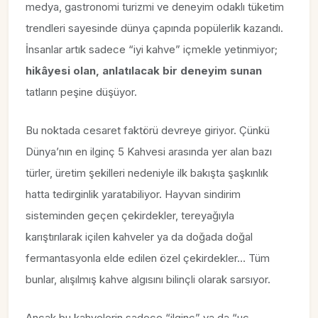
medya, gastronomi turizmi ve deneyim odaklı tüketim
trendleri sayesinde dünya çapında popülerlik kazandı.
İnsanlar artık sadece “iyi kahve” içmekle yetinmiyor;
hikâyesi olan, anlatılacak bir deneyim sunan
tatların peşine düşüyor.
Bu noktada cesaret faktörü devreye giriyor. Çünkü
Dünya’nın en ilginç 5 Kahvesi arasında yer alan bazı
türler, üretim şekilleri nedeniyle ilk bakışta şaşkınlık
hatta tedirginlik yaratabiliyor. Hayvan sindirim
sisteminden geçen çekirdekler, tereyağıyla
karıştırılarak içilen kahveler ya da doğada doğal
fermantasyonla elde edilen özel çekirdekler… Tüm
bunlar, alışılmış kahve algısını bilinçli olarak sarsıyor.
Ancak bu kahvelerin sadece “ilginç” ya da “uç