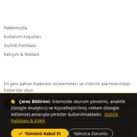
Kurumsal
Hakkımızda
Kullanım Koşulları
Gizlilik Politikası
İletişim & Reklam
Bülten Aboneliği
En yeni kahve makinesi incelemeleri ve indirim alarmlarından
haberdar olun.
E-posta adresiniz
Çerez Bildirimi:
Sitemizde oturum yönetimi, analitik
Abone Ol
(Google Analytics) ve kişiselleştirilmiş reklam (Google
AdSense) amacıyla çerezler kullanılmaktadır.
Gizlilik
Politikası & KVKK
© 2026 KahveMakineleri.com. Tüm hakları saklıdır.
Tümünü Kabul Et
Yalnızca Zorunlu