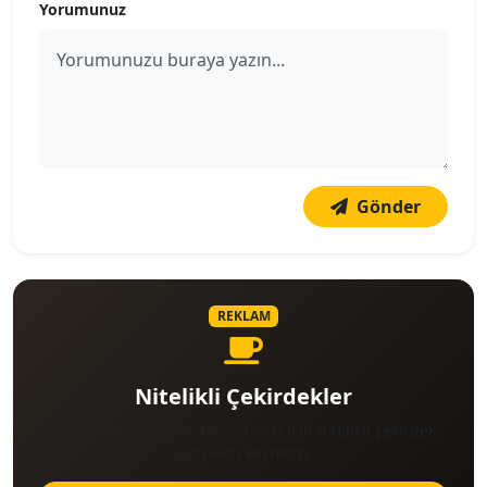
Yorumunuz
Gönder
REKLAM
Nitelikli Çekirdekler
En kaliteli espresso deneyimleri için nitelikli çekirdek
kahveleri keşfedin.