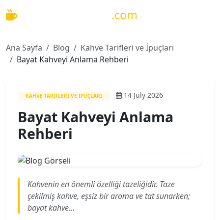
Ana içeriğe geç
KahveMakineleri
.com
Ana Sayfa
Blog
Kahve Tarifleri ve İpuçları
Bayat Kahveyi Anlama Rehberi
14 July 2026
KAHVE TARIFLERI VE İPUÇLARI
Bayat Kahveyi Anlama
Rehberi
Kahvenin en önemli özelliği tazeliğidir. Taze
çekilmiş kahve, eşsiz bir aroma ve tat sunarken;
bayat kahve…