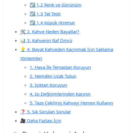
☑️ 1.2 Renk ve Görünüm
☑️ 1.3 Tat Testi
☑️ 1.4 Köpük (Krema)
🛠 2. Kahve Neden Bayatlar?
📊 3. Kahvenin Raf Ömrü
💡 4. Bayat Kahveden Kaçınmak İçin Saklama
Yöntemleri
1. Hava İle Temastan Koruyun
2. Nemden Uzak Tutun
3. Işıktan Koruyun
4. Isı Değişimlerinden Kaçının
5. Taze Çekilmiş Kahveyi Hemen Kullanın
❓ 5. Sık Sorulan Sorular
🎥 Daha Fazlası İçin