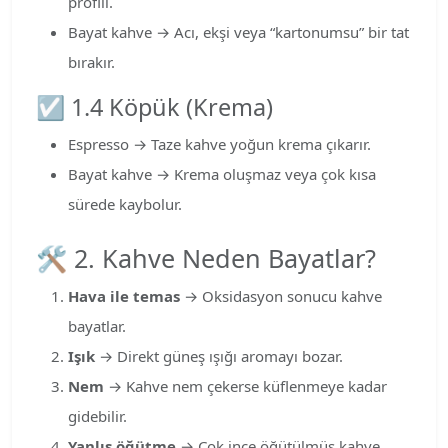
profili.
Bayat kahve → Acı, ekşi veya “kartonumsu” bir tat
bırakır.
☑️ 1.4 Köpük (Krema)
Espresso → Taze kahve yoğun krema çıkarır.
Bayat kahve → Krema oluşmaz veya çok kısa
sürede kaybolur.
🛠 2. Kahve Neden Bayatlar?
Hava ile temas
→ Oksidasyon sonucu kahve
bayatlar.
Işık
→ Direkt güneş ışığı aromayı bozar.
Nem
→ Kahve nem çekerse küflenmeye kadar
gidebilir.
Yanlış öğütme
→ Çok ince öğütülmüş kahve